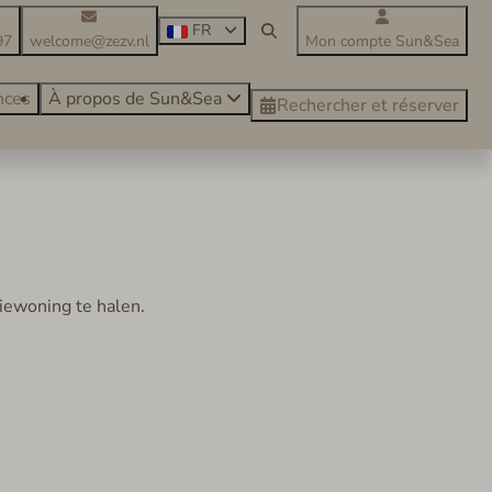
FR
97
welcome@zezv.nl
Mon compte Sun&Sea
nces
À propos de Sun&Sea
Rechercher et réserver
tiewoning te halen.