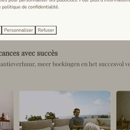
 politique de confidentialité.
Personnaliser
Refuser
cances avec succès
kantieverhuur, meer boekingen en het succesvol 