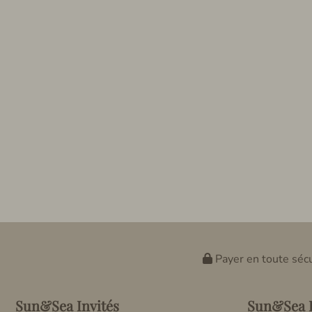
Payer en toute sécu
Sun&Sea Invités
Sun&Sea P