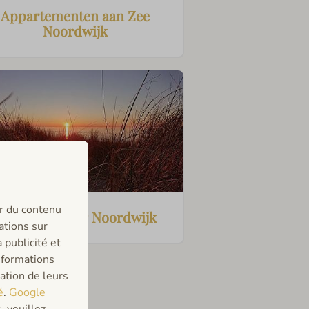
Appartementen aan Zee
Noordwijk
ir du contenu
Weekendje weg Noordwijk
ations sur
 publicité et
nformations
sation de leurs
é
.
Google
, veuillez