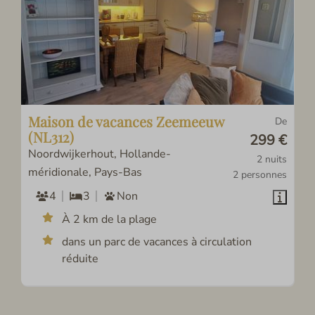
Maison de vacances Zeemeeuw
De
(NL312)
299 €
Noordwijkerhout, Hollande-
2 nuits
méridionale, Pays-Bas
2 personnes
4
3
Non
À 2 km de la plage
dans un parc de vacances à circulation
réduite