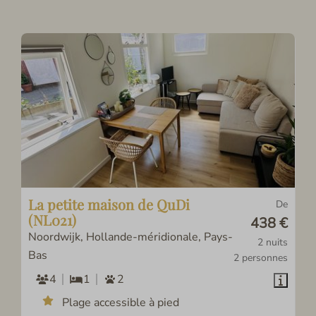
La petite maison de QuDi
De
(NL021)
438 €
Noordwijk, Hollande-méridionale, Pays-
2 nuits
Bas
2 personnes
4
1
2
Plage accessible à pied