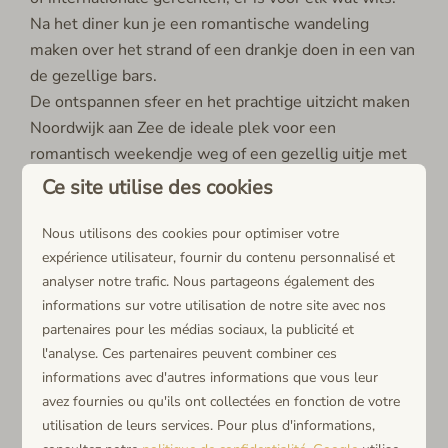
Na het diner kun je een romantische wandeling
maken over het strand of een drankje doen in een van
de gezellige bars.
De ontspannen sfeer en het prachtige uitzicht maken
Noordwijk aan Zee de ideale plek voor een
romantisch weekendje weg of een gezellig uitje met
vrienden of familie.
Ce site utilise des cookies
Nous utilisons des cookies pour optimiser votre
expérience utilisateur, fournir du contenu personnalisé et
Vakantiehuizen en appartementen
analyser notre trafic. Nous partageons également des
in Noordwijk aan Zee
informations sur votre utilisation de notre site avec nos
partenaires pour les médias sociaux, la publicité et
l'analyse. Ces partenaires peuvent combiner ces
Voor wie op zoek is naar meer privacy en ruimte
informations avec d'autres informations que vous leur
tijdens hun verblijf, zijn vakantiehuizen en
avez fournies ou qu'ils ont collectées en fonction de votre
utilisation de leurs services. Pour plus d'informations,
appartementen in Noordwijk aan Zee een uitstekende