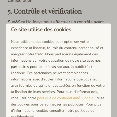
collaboration.
5. Contrôle et vérification
Sun&Sea Holidays peut effectuer un contrôle avant
ou pendant la collaboration afin d'évaluer si le
Ce site utilise des cookies
logement est conforme à la liste des équipements et
Nous utilisons des cookies pour optimiser votre
à la présente politique.
expérience utilisateur, fournir du contenu personnalisé et
Le propriétaire fournit sur demande des pièces
analyser notre trafic. Nous partageons également des
justificatives, telles qu'un titre de propriété et une
informations sur votre utilisation de notre site avec nos
pièce d'identité.
partenaires pour les médias sociaux, la publicité et
l'analyse. Ces partenaires peuvent combiner ces
6. Refus ou réévaluation
informations avec d'autres informations que vous leur
avez fournies ou qu'ils ont collectées en fonction de votre
Sun & Sea Holidays s’efforce de proposer une offre
utilisation de leurs services. Pour plus d'informations,
d’hébergements cohérente et de haute qualité.
consultez notre
politique de confidentialité
.
Google
utilise
Afin de garantir cette qualité, nous nous réservons le
des cookies pour personnaliser les publicités. Pour plus
droit de refuser ou de réévaluer des hébergements
d'informations, veuillez consulter notre politique de
lorsqu’ils ne répondent plus aux critères de la
confidentialité.